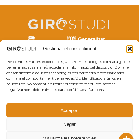
Gestionar el consentiment
Amb la col·laboració dels municipis de la
Per oferir les millors experiències, utilitzem tecnologies com ara galetes
demarcació de Girona
per emmagatzemar i/o accedir a la informació del dispositiu. Donar el
consentiment a aquestes tecnologies ens permetrà processar dades
info@girostudi.cat
com ara el comportament de navegació o identificadors únics en
Participació
Investigació
Notícies
FAQ’S
aquest lloc. No consentir o retirar el consentiment, pot afectar
negativament determinades característiques i funcions.
I
F
Y
n
a
o
s
c
u
t
e
t
Acceptar
a
b
u
g
o
b
r
o
e
Negar
Política de privacitat App
a
k
m
Galetes
Avís Legal
Accessibilitat
Protecció de dades
Visualitza les preferències