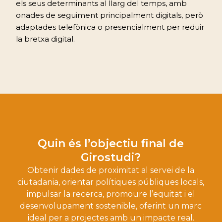
els seus determinants al llarg del temps, amb
onades de seguiment principalment digitals, però
adaptades telefònica o presencialment per reduir
la bretxa digital.
Quin és l’objectiu final de
Girostudi?
Obtenir dades de proximitat al servei de la
ciutadania, orientar polítiques públiques locals,
impulsar la recerca, promoure l’equitat i el
desenvolupament sostenible, oferint un marc
ideal per a projectes amb un impacte real.